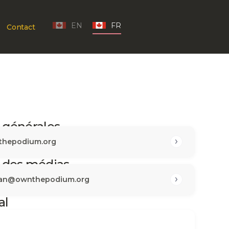
EN
FR
Contact
 générales
thepodium.org
 des médias
nan@ownthepodium.org
al