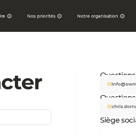
ire
Nos priorités
Notre organisation
cter
Questions
info@own
Questions
chris.dor
Siège soci