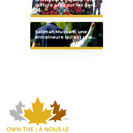
culture axée sur les gens
pour être les meilleurs au
monde
Salimah Mussani: une
entraîneure qui est une
source d'inspiration pour
la nouvelle génération de
golfeuses canadiennes