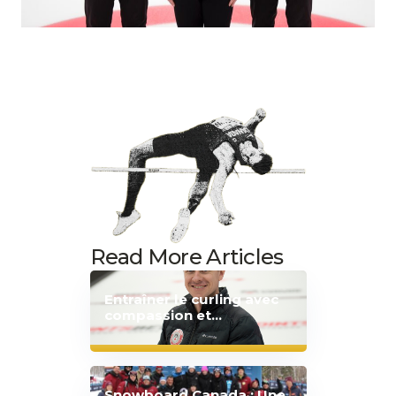
Read More Articles
Entraîner le curling avec
compassion et
bienveillance
Snowboard Canada : Une