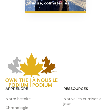
vague, colmater les
failles et tracer la voie
canadienne pour les
entraîneurs
internationaux
APPRENDRE
RESSOURCES
Notre histoire
Nouvelles et mises à
jour
Chronologie