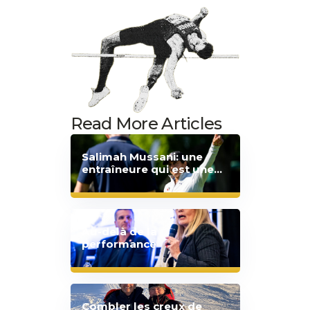
Read More Articles
Salimah Mussani: une
entraîneure qui est une
source d'inspiration pour
la nouvelle génération de
golfeuses canadiennes
Au-delà de la
performance
Combler les creux de